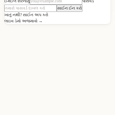
ઈમેઈલ સરનામું
પાસવર્ડ
સાઈન ઈન કરો
ખાતું નથી?
સાઈન અપ કરો
લાઇવ ડેમો અજમાવો
→