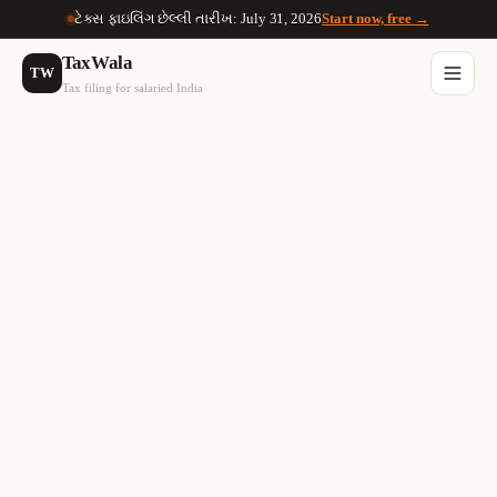
ટેક્સ ફાઇલિંગ છેલ્લી તારીખ: July 31, 2026
Start now, free →
TaxWala
TW
Tax filing for salaried India